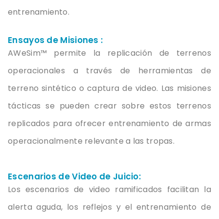
entrenamiento
.
Ensayos de Misiones :
AWeSim™
permite
la
replicación
de
terrenos
operacionales
a
través
de
herramientas
de
terreno
sintético
o
captura
de video.
Las
misiones
tácticas
se
pueden
crear
sobre
estos
terrenos
replicados
para
ofrecer
entrenamiento
de
armas
operacionalmente
relevante
a las
tropas
.
Escenarios de Video de Juicio:
Los
escenarios
de video
ramificados
facilitan
la
alerta
aguda
,
los
reflejos
y
el
entrenamiento
de