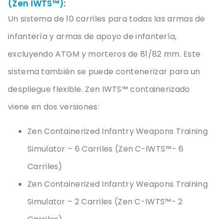
(Zen IWTS™):
Un
sistema
de 10
carriles
para
todas
las
armas
de
infantería
y
armas
de
apoyo
de
infantería
,
excluyendo
ATGM y
morteros
de 81/
82 mm
. Este
sistema
también se
puede
contenerizar
para un
despliegue
flexible. Zen
IWTS
™
contai
nerizado
viene
en
dos
versiones
:
Zen Containerized Infantry Weapons Training
Simulator –
6 Carriles (Zen C-IWTS™- 6
Carriles)
Zen Containerized Infantry Weapons Training
Simulator – 2
Carriles
(Zen C-IWTS™- 2